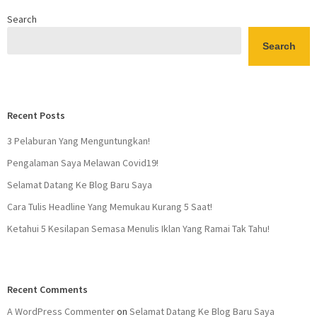
Search
Search
Recent Posts
3 Pelaburan Yang Menguntungkan!
Pengalaman Saya Melawan Covid19!
Selamat Datang Ke Blog Baru Saya
Cara Tulis Headline Yang Memukau Kurang 5 Saat!
Ketahui 5 Kesilapan Semasa Menulis Iklan Yang Ramai Tak Tahu!
Recent Comments
A WordPress Commenter
on
Selamat Datang Ke Blog Baru Saya