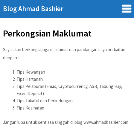
Skip
Blog Ahmad Bashier
to
content
Perkongsian Maklumat
Saya akan berkongsi juga maklumat dan pandangan saya berkaitan
dengan :
Tips Kewangan
Tips Hartanah
Tips Pelaburan (Emas, Cryptocurrency, ASB, Tabung Haji,
Fixed Deposit)
Tips Takaful dan Perlindungan
Tips Kesihatan
Jangan lupa untuk sentiasa singgah di blog www.ahmadbashier.com